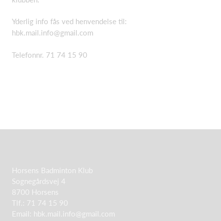
Yderlig info fås ved henvendelse til:
hbk.mail.info@gmail.com
Telefonnr. 71 74 15 90
Horsens Badminton Klub
Sognegårdsvej 4
8700 Horsens
Tlf.: 71 74 15 90
Email:
hbk.mail.info@gmail.com