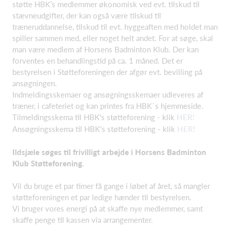
støtte HBK’s medlemmer økonomisk ved evt. tilskud til
stævneudgifter, der kan også være tilskud til
træneruddannelse, tilskud til evt. hyggeaften med holdet man
spiller sammen med, eller noget helt andet. For at søge, skal
man være medlem af Horsens Badminton Klub. Der kan
forventes en behandlingstid på ca. 1 måned. Det er
bestyrelsen i Støtteforeningen der afgør evt. bevilling på
ansøgningen.
Indmeldingsskemaer og ansøgningsskemaer udleveres af
træner, i cafeteriet og kan printes fra HBK`s hjemmeside.
Tilmeldingsskema til HBK's støtteforening - klik
HER!
Ansøgningsskema til HBK's støtteforening - klik
HER!
Ildsjæle søges til frivilligt arbejde i Horsens Badminton
Klub Støtteforening.
Vil du bruge et par timer få gange i løbet af året, så mangler
støtteforeningen et par ledige hænder til bestyrelsen.
Vi bruger vores energi på at skaffe nye medlemmer, samt
skaffe penge til kassen via arrangementer.