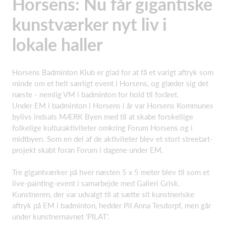
Horsens: Nu får gigantiske
kunstværker nyt liv i
lokale haller
Horsens Badminton Klub er glad for at få et varigt aftryk som
minde om et helt særligt event i Horsens, og glæder sig det
næste - nemlig VM i badminton for hold til foråret.
Under EM i badminton i Horsens i år var Horsens Kommunes
bylivs indsats MÆRK Byen med til at skabe forskellige
folkelige kulturaktiviteter omkring Forum Horsens og i
midtbyen. Som en del af de aktiviteter blev et stort streetart-
projekt skabt foran Forum i dagene under EM.
Tre gigantværker på hver næsten 5 x 5 meter blev til som et
live-painting-event i samarbejde med Galleri Grisk.
Kunstneren, der var udvalgt til at sætte sit kunstneriske
aftryk på EM i badminton, hedder Pil Anna Tesdorpf, men går
under kunstnernavnet 'PILAT'.