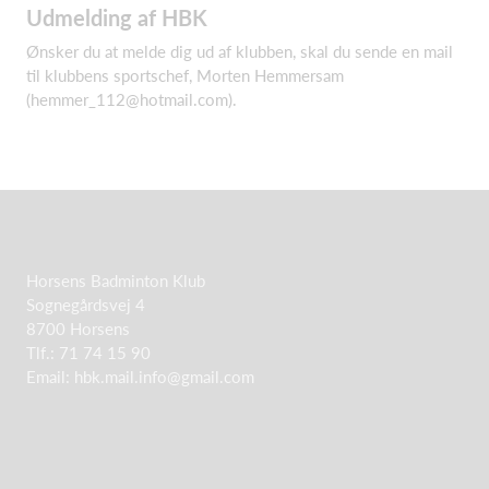
Udmelding af HBK
Ønsker du at melde dig ud af klubben, skal du sende en mail
til klubbens sportschef, Morten Hemmersam
(
hemmer_112@hotmail.com
).
Horsens Badminton Klub
Sognegårdsvej 4
8700 Horsens
Tlf.: 71 74 15 90
Email:
hbk.mail.info@gmail.com