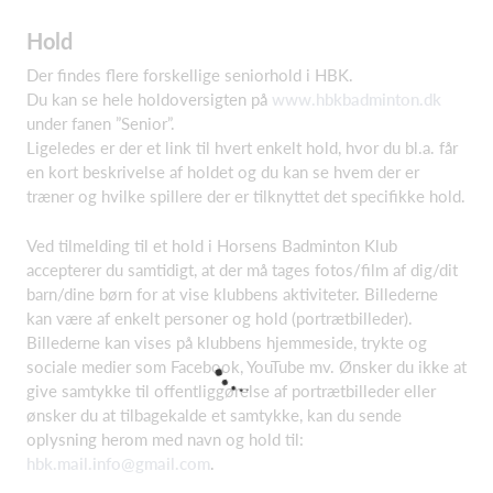
Hold
Der findes flere forskellige seniorhold i HBK.
Du kan se hele holdoversigten på
www.hbkbadminton.dk
under fanen ”Senior”.
Ligeledes er der et link til hvert enkelt hold, hvor du bl.a. får
en kort beskrivelse af holdet og du kan se hvem der er
træner og hvilke spillere der er tilknyttet det specifikke hold.
Ved tilmelding til et hold i Horsens Badminton Klub
accepterer du samtidigt, at der må tages fotos/film af dig/dit
barn/dine børn for at vise klubbens aktiviteter. Billederne
kan være af enkelt personer og hold (portrætbilleder).
Billederne kan vises på klubbens hjemmeside, trykte og
sociale medier som Facebook, YouTube mv. Ønsker du ikke at
give samtykke til offentliggørelse af portrætbilleder eller
ønsker du at tilbagekalde et samtykke, kan du sende
oplysning herom med navn og hold til:
hbk.mail.info@gmail.com
.